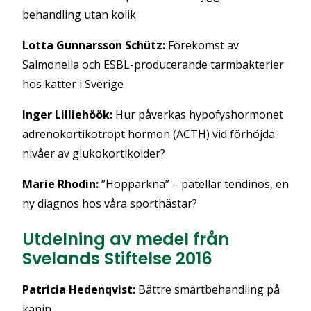
behandling utan kolik
Lotta Gunnarsson Schütz:
Förekomst av
Salmonella och ESBL-producerande tarmbakterier
hos katter i Sverig
e
Inger Lilliehöök:
Hur påverkas hypofyshormonet
adrenokortikotropt hormon (ACTH) vid förhöjda
nivåer av glukokortikoider?
Marie Rhodin:
”Hopparknä” – patellar tendinos, en
ny diagnos hos våra sporthästar?
Utdelning av medel från
Svelands Stiftelse 2016
Patricia Hedenqvist:
Bättre smärtbehandling på
kanin