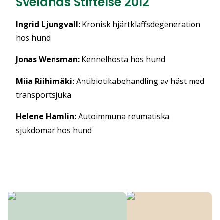
Svelands Stiftelse 2012
Ingrid Ljungvall:
Kronisk hjärtklaffsdegeneration
hos hund
Jonas Wensman:
K
ennelhosta hos hund
Miia Riihimäki:
Antibiotikabehandling av häst med
transportsjuka
Helene Hamlin:
Autoimmuna reumatiska
sjukdomar hos hund